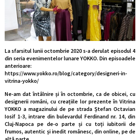
La sfarsitul lunii octombrie 2020 s-a derulat episodul 4
din seria evenimentelor lunare YOKKO. Din episoadele
anterioare:
https://www.yokko.ro/blog/category/designeri-in-
vitrina-yokko/
Ne-am dat întâlnire și în octombrie, ca de obicei, cu
designerii români, cu creațiile lor prezente în Vitrina
YOKKO a magazinului de pe strada Ștefan Octavian
Iosif 1-3, intrare din bulevardul Ferdinand nr. 14, din
Cluj-Napoca pe de-o parte și cu toți iubitorii de
frumos, autentic și inedit românesc, din online, pe de
altă parte.