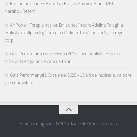
Romanian Leaders Awards & Brașov Fashion Star 2026 la
Marabou Resort
AMPodo – Terapia pașilor. Emisiunea în care Adelina Palaghia
explică axa tălpii și legătura directă dintre talpă, postură și întregul
corp.
Gala Performanței și Excelenței 2025 – personalitățile care au
strălucit la ediția aniversară de 15 ani!
Gala Performanței & Excelenței 2025 – 15 ani de inspirație, valoare
și recunoaștere
Romania magazine © 2026. Toate drepturile rezervate.