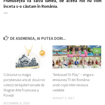
Frumusețea va salva lumea, de aceea noi nu vom
înceta s-o căutam în România.
…
DE ASEMENEA, AI PUTEA DORI...
0
Crăciunul cu magia
”Ambasad’Or Play” ~ singura
porțelanului unicat: două noi
emisiunea TV din România
colecții de bijuterii lansate de
unde copiii intervieveaza
Wagner Arte Frumoase și
vedetele
Povești
AUGUST 3, 2017
DECEMBRIE 6, 2018