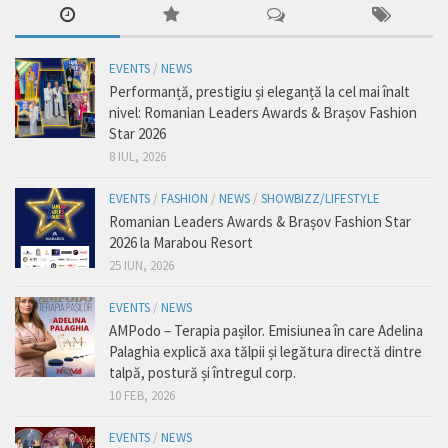
EVENTS
/
NEWS
Performanță, prestigiu și eleganță la cel mai înalt
nivel: Romanian Leaders Awards & Brașov Fashion
Star 2026
8 IUL, 2026
EVENTS
/
FASHION
/
NEWS
/
SHOWBIZZ/LIFESTYLE
Romanian Leaders Awards & Brașov Fashion Star
2026 la Marabou Resort
25 IUN, 2026
EVENTS
/
NEWS
AMPodo – Terapia pașilor. Emisiunea în care Adelina
Palaghia explică axa tălpii și legătura directă dintre
talpă, postură și întregul corp.
10 FEB, 2026
EVENTS
/
NEWS