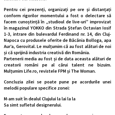
Pentru cei prezenți, organizați pe ore și distanțați
conform rigorilor momentului a fost o delectare să
facem cunoștință în „studioul de live-uri” improvizat
în magazinul YOKKO din Strada Ștefan Octavian Iosif
1-3, intrare din bulevardul Ferdinand nr. 14, din Cluj-
Napoca cu produsele oferite de Băcănia Bolloga, apa
Aur’a, Gerovital. Le mulțumim că au fost alături de noi
și că sprijină industria creativă din România.
Partenerii media au fost și de data aceasta alături de
creatorii români pe al cărui talent ne bizuim.
Mulțumim Life.ro, revistele FPM și The Woman.
Concluzia zilei se poate pune pe acordurile unei
melodii populare specifice zonei:
M-am suit în dealul Clujului la lai la la
Sa simt sufletul designerului.