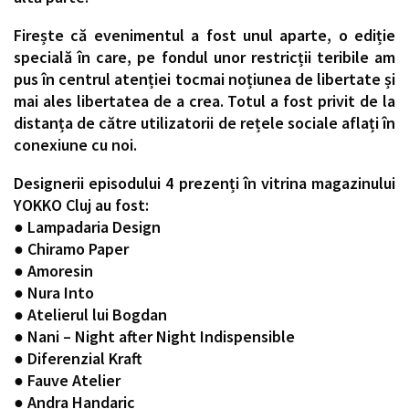
Firește că evenimentul a fost unul aparte, o ediție
specială în care, pe fondul unor restricții teribile am
pus în centrul atenției tocmai noțiunea de libertate și
mai ales libertatea de a crea. Totul a fost privit de la
distanța de către utilizatorii de rețele sociale aflați în
conexiune cu noi.
Designerii episodului 4 prezenți în vitrina magazinului
YOKKO Cluj au fost:
● Lampadaria Design
● Chiramo Paper
● Amoresin
● Nura Into
● Atelierul lui Bogdan
● Nani – Night after Night Indispensible
● Diferenzial Kraft
● Fauve Atelier
● Andra Handaric