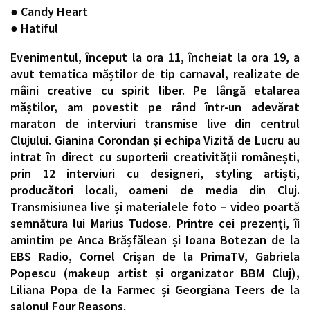
● Candy Heart
● Hatiful
Evenimentul, început la ora 11, încheiat la ora 19, a
avut tematica măștilor de tip carnaval, realizate de
mâini creative cu spirit liber. Pe lângă etalarea
măștilor, am povestit pe rând într-un adevărat
maraton de interviuri transmise live din centrul
Clujului. Gianina Corondan și echipa Vizită de Lucru au
intrat în direct cu suporterii creativității românești,
prin 12 interviuri cu designeri, styling artiști,
producători locali, oameni de media din Cluj.
Transmisiunea live și materialele foto – video poartă
semnătura lui Marius Tudose. Printre cei prezenți, îi
amintim pe Anca Brășfălean și Ioana Botezan de la
EBS Radio, Cornel Crișan de la PrimaTV, Gabriela
Popescu (makeup artist și organizator BBM Cluj),
Liliana Popa de la Farmec și Georgiana Teers de la
salonul Four Reasons.