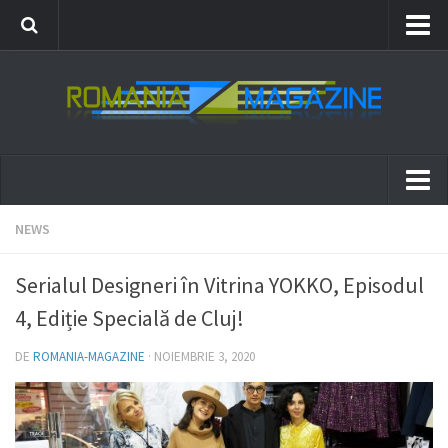
News
Events
Showbizz/Lifestyle
Fashion
News
NEWS
Events
Serialul Designeri în Vitrina YOKKO, Episodul
Showbizz/Lifestyle
4, Ediție Specială de Cluj!
Fashion
DE
ROMANIA-MAGAZINE
·
NOIEMBRIE 3, 2020