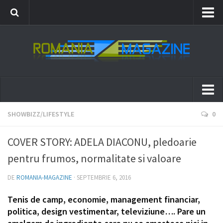
News
Events
Showbizz/Lifestyle
Fashion
News
SHOWBIZZ/LIFESTYLE
0
Events
COVER STORY: ADELA DIACONU, pledoarie
Showbizz/Lifestyle
pentru frumos, normalitate si valoare
Fashion
DE
ROMANIA-MAGAZINE
·
SEPTEMBRIE 6, 2016
Tenis de camp, economie, management financiar,
politica, design vestimentar, televiziune…. Pare un