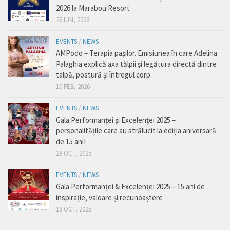
2026 la Marabou Resort
25 IUN, 2026
EVENTS
/
NEWS
AMPodo – Terapia pașilor. Emisiunea în care Adelina
Palaghia explică axa tălpii și legătura directă dintre
talpă, postură și întregul corp.
10 FEB, 2026
EVENTS
/
NEWS
Gala Performanței și Excelenței 2025 –
personalitățile care au strălucit la ediția aniversară
de 15 ani!
28 OCT, 2025
EVENTS
/
NEWS
Gala Performanței & Excelenței 2025 – 15 ani de
inspirație, valoare și recunoaștere
16 OCT, 2025