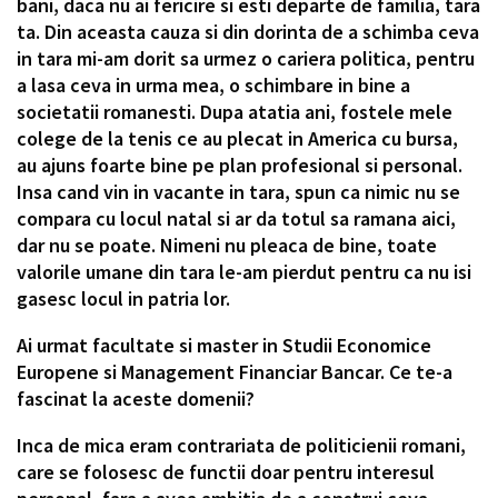
bani, daca nu ai fericire si esti departe de familia, tara
ta. Din aceasta cauza si din dorinta de a schimba ceva
in tara mi-am dorit sa urmez o cariera politica, pentru
a lasa ceva in urma mea, o schimbare in bine a
societatii romanesti. Dupa atatia ani, fostele mele
colege de la tenis ce au plecat in America cu bursa,
au ajuns foarte bine pe plan profesional si personal.
Insa cand vin in vacante in tara, spun ca nimic nu se
compara cu locul natal si ar da totul sa ramana aici,
dar nu se poate. Nimeni nu pleaca de bine, toate
valorile umane din tara le-am pierdut pentru ca nu isi
gasesc locul in patria lor.
Ai urmat facultate si master in Studii Economice
Europene si Management Financiar Bancar. Ce te-a
fascinat la aceste domenii?
Inca de mica eram contrariata de politicienii romani,
care se folosesc de functii doar pentru interesul