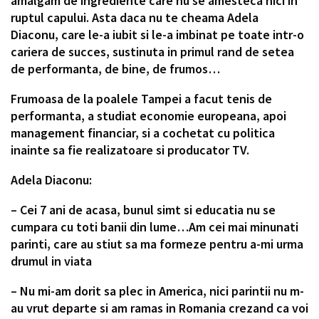
amalgam de ingrediente care nu se amesteca nici in
ruptul capului. Asta daca nu te cheama Adela
Diaconu, care le-a iubit si le-a imbinat pe toate intr-o
cariera de succes, sustinuta in primul rand de setea
de performanta, de bine, de frumos…
Frumoasa de la poalele Tampei a facut tenis de
performanta, a studiat economie europeana, apoi
management financiar, si a cochetat cu politica
inainte sa fie realizatoare si producator TV.
Adela Diaconu:
– Cei 7 ani de acasa, bunul simt si educatia nu se
cumpara cu toti banii din lume…Am cei mai minunati
parinti, care au stiut sa ma formeze pentru a-mi urma
drumul in viata
– Nu mi-am dorit sa plec in America, nici parintii nu m-
au vrut departe si am ramas in Romania crezand ca voi