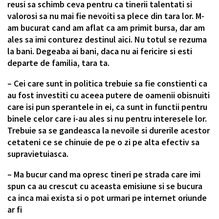
reusi sa schimb ceva pentru ca tinerii talentati si
valorosi sa nu mai fie nevoiti sa plece din tara lor. M-
am bucurat cand am aflat ca am primit bursa, dar am
ales sa imi conturez destinul aici. Nu totul se rezuma
la bani. Degeaba ai bani, daca nu ai fericire si esti
departe de familia, tara ta.
– Cei care sunt in politica trebuie sa fie constienti ca
au fost investiti cu aceea putere de oamenii obisnuiti
care isi pun sperantele in ei, ca sunt in functii pentru
binele celor care i-au ales si nu pentru interesele lor.
Trebuie sa se gandeasca la nevoile si durerile acestor
cetateni ce se chinuie de pe o zi pe alta efectiv sa
supravietuiasca.
– Ma bucur cand ma opresc tineri pe strada care imi
spun ca au crescut cu aceasta emisiune si se bucura
ca inca mai exista si o pot urmari pe internet oriunde
ar fi