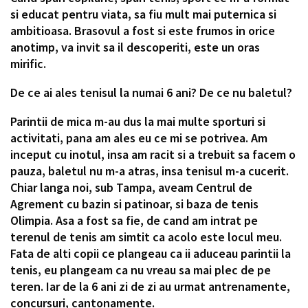
si educat pentru viata, sa fiu mult mai puternica si
ambitioasa. Brasovul a fost si este frumos in orice
anotimp, va invit sa il descoperiti, este un oras
mirific.
De ce ai ales tenisul la numai 6 ani? De ce nu baletul?
Parintii de mica m-au dus la mai multe sporturi si
activitati, pana am ales eu ce mi se potrivea. Am
inceput cu inotul, insa am racit si a trebuit sa facem o
pauza, baletul nu m-a atras, insa tenisul m-a cucerit.
Chiar langa noi, sub Tampa, aveam Centrul de
Agrement cu bazin si patinoar, si baza de tenis
Olimpia. Asa a fost sa fie, de cand am intrat pe
terenul de tenis am simtit ca acolo este locul meu.
Fata de alti copii ce plangeau ca ii aduceau parintii la
tenis, eu plangeam ca nu vreau sa mai plec de pe
teren. Iar de la 6 ani zi de zi au urmat antrenamente,
concursuri, cantonamente.