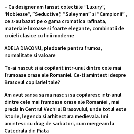
– Ca designer am lansat colectiile ”Luxury”,
‘Noblesse”, ”Seductive’,’ ”Suleyman” si ”Campionii” ,
ce s-au bazat pe o gama cromatica rafinata,
materiale luxoase si foarte elegante, combinatii de
croieli clasice cu linii moderne
ADELA DIACONU, pledoarie pentru frumos,
normalitate si valoare
Te-ai nascut si ai copilarit intr-unul dintre cele mai
frumoase orase ale Romaniei. Ce-ti amintesti despre
Brasovul copilariei tale?
Am avut sansa sa ma nasc si sa copilaresc intr-unul
dintre cele mai frumoase orase ale Romaniei , mai
precis in Centrul Vechi al Brasovului, unde totul este
istorie, legenda si arhitectura medievala. Imi
amintesc cu drag de sarbatori, cum mergeam la
Catedrala din Piata