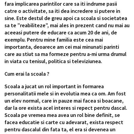
fara implicarea parintilor care sa iti indrume pasii
catre o activitate, sa iti dea incredere si putere in
sine. Este destul de greu apoi ca scoala si societatea
sa te ”reabiliteze”, mai ales in prezent cand nu mai au
aceeasi putere de educare ca acum 20 de ani, de
exemplu. Pentru mine familia este cea mai
importanta, deoarece am cei mai minunati parinti
care au stiut sa ma formeze pentru a-mi urma drumul
in viata cu tenisul, politica si televiziunea.
Cum erai la scoala ?
Scoala a jucat un rol important in formarea
personalitatii mele si in evolutia mea ca om. Am fost
un elev normal, care in pauze mai facea si boacane,
dar la ore exista acel interes si repect pentru dascal.
Scoala pe vremea mea avea un rol bine definit, se
facea educatie si carte cu adevarat, exista respect
pentru dascalul din fata ta, el era si devenea un