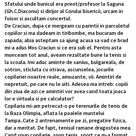
Sfatului unde bunicul era preot/profesor la Saguna
(Gh.C.Diaconu) si dirijor al Corului bisericii, urcam in
foisor si ascultam concertul.
De Craciun, dupa ce mergeam cu parintii in parculetul
copiilor si ma dadeam in tiribombe, ma bucuram de
zapada; abia asteptam sa ajung acasa sa vad ce brad
mi-a adus Mos Craciun si ce era sub el. Pentru asta
munceam tot anul, aveam rezultate bune la tenis si
la scoala. Imi aduc aminte de sanius, bulgareala, de
sotron, sticluta cu otrava, ascunselea, jocurile
copilariei noastre reale, amuzante, vii. Amintiri de
nepretuit, pe care nu le uiti. Adesea ma intreb: copiii
din ziua de azi ce amintiri vor avea cand toata joaca
lor e virtuala si pe calculator?
Copilaria mi-am petrecut-o pe terenurile de tenis de
la Baza Olimpia, aflata la poalele muntelui
Tampa..Cate 2 antrenamente pe zi, pregatire fizica,
dar a meritat. De fapt, tenisul ramane dragostea mea.
Cand spun copilarie, spun tenis, sport ce m-a format