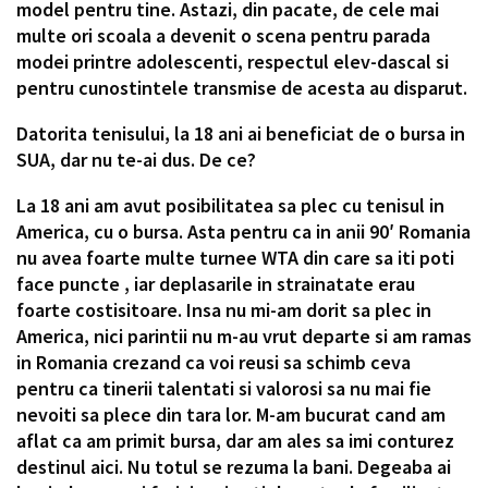
model pentru tine. Astazi, din pacate, de cele mai
multe ori scoala a devenit o scena pentru parada
modei printre adolescenti, respectul elev-dascal si
pentru cunostintele transmise de acesta au disparut.
Datorita tenisului, la 18 ani ai beneficiat de o bursa in
SUA, dar nu te-ai dus. De ce?
La 18 ani am avut posibilitatea sa plec cu tenisul in
America, cu o bursa. Asta pentru ca in anii 90′ Romania
nu avea foarte multe turnee WTA din care sa iti poti
face puncte , iar deplasarile in strainatate erau
foarte costisitoare. Insa nu mi-am dorit sa plec in
America, nici parintii nu m-au vrut departe si am ramas
in Romania crezand ca voi reusi sa schimb ceva
pentru ca tinerii talentati si valorosi sa nu mai fie
nevoiti sa plece din tara lor. M-am bucurat cand am
aflat ca am primit bursa, dar am ales sa imi conturez
destinul aici. Nu totul se rezuma la bani. Degeaba ai