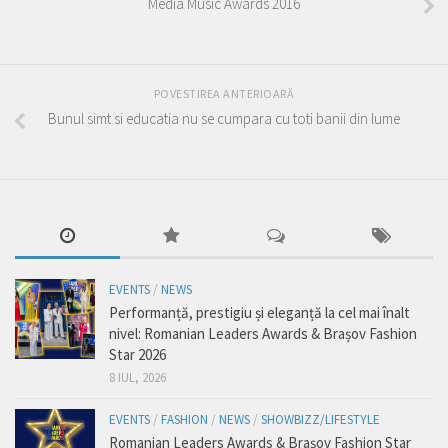
Media Music Awards 2016
POVESTIREA ANTERIOARĂ
Bunul simt si educatia nu se cumpara cu toti banii din lume
EVENTS
/
NEWS
Performanță, prestigiu și eleganță la cel mai înalt
nivel: Romanian Leaders Awards & Brașov Fashion
Star 2026
8 IUL, 2026
EVENTS
/
FASHION
/
NEWS
/
SHOWBIZZ/LIFESTYLE
Romanian Leaders Awards & Brașov Fashion Star