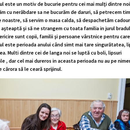
ul este un motiv de bucurie pentru cei mai mulţi dintre noi
m cu nerăbdare sa ne bucurăm de daruri, să petrecem ti
le noastre, să servim o masa calda, să despachetăm cadour
 aşteaptă şi să ne strangem cu toata familia in jurul bradul
ericire sunt copii, familii şi persoane vârstnice pentru care
ul este perioada anului când simt mai tare singurătatea, l
ea. Multi dintre cei de langa noi se luptă cu boli, lipsuri
le , dar cel mai dureros in aceasta perioada nu au pe nime
 cărora să le ceară sprijinul.