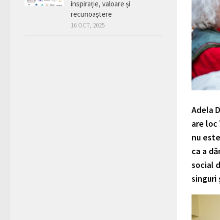
inspirație, valoare și
recunoaștere
16 OCT, 2025
Adela D
are loc
nu este
ca a dă
social 
singuri 