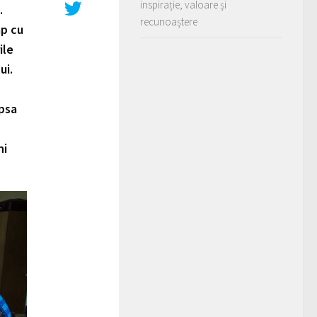
inspirație, valoare și
.
recunoaștere
mp cu
ile
ui.
ipsa
ni