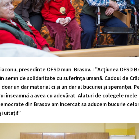
iaconu, presedinte OFSD mun. Brasov. : ”Acţiunea OFSD B
 în semn de solidaritate cu suferinţa umană. Cadoul de Cră
 doar un dar material ci şi un dar al bucuriei şi speranţei. P
rui înseamnă a avea cu adevărat. Alaturi de colegele mele
democrate din Brasov am incercat sa aducem bucurie celo
şi uitaţi!”