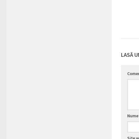
LASĂ U
Comen
Num
Site 