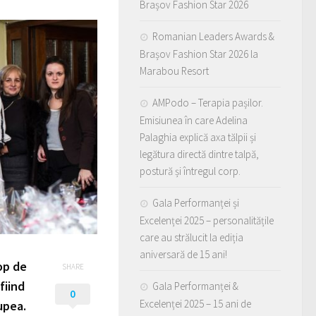
Brașov Fashion Star 2026
Romanian Leaders Awards &
Brașov Fashion Star 2026 la
Marabou Resort
AMPodo – Terapia pașilor.
Emisiunea în care Adelina
Palaghia explică axa tălpii și
legătura directă dintre talpă,
postură și întregul corp.
Gala Performanței și
Excelenței 2025 – personalitățile
care au strălucit la ediția
aniversară de 15 ani!
op de
SHARE
 fiind
Gala Performanței &
0
Excelenței 2025 – 15 ani de
upea.