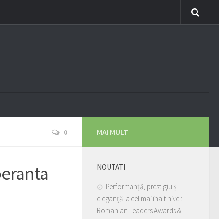
0
MAI MULT
peranta
NOUTATI
Performanță, prestigiu și
eleganță la cel mai înalt nivel:
Romanian Leaders Awards &