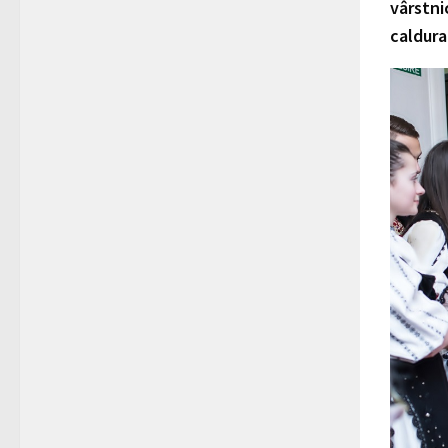
vârstni
caldura 