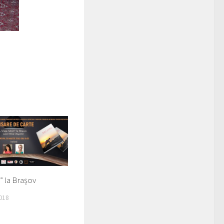
l” la Brașov
018