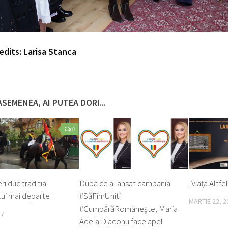
edits: Larisa Stanca
ASEMENEA, AI PUTEA DORI...
0
eri duc traditia
După ce a lansat campania
„Viaţa Altfe
ui mai departe
#SăFimUniti
MARTIE 22, 2
#CumpărăRomânește, Maria
17
Adela Diaconu face apel