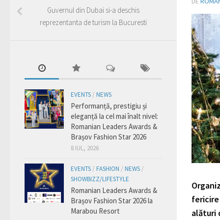
DE
ROMAN
Guvernul din Dubai si-a deschis
reprezentanta de turism la Bucuresti
EVENTS
/
NEWS
Performanță, prestigiu și
eleganță la cel mai înalt nivel:
Romanian Leaders Awards &
Brașov Fashion Star 2026
8 IUL, 2026
EVENTS
/
FASHION
/
NEWS
/
SHOWBIZZ/LIFESTYLE
Organiz
Romanian Leaders Awards &
fericire
Brașov Fashion Star 2026 la
Marabou Resort
alături