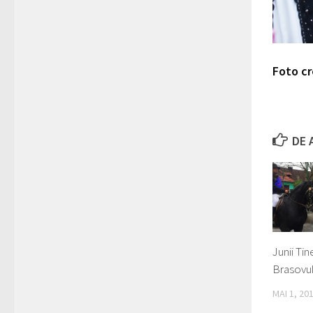
Foto cr
DE 
Junii Tin
Brasovul
MAI 1, 20