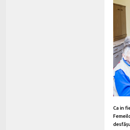
Ca in f
Femeilo
desfășu