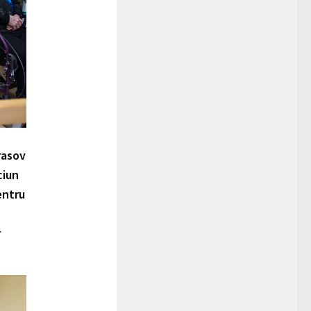
rasov
ciun
entru
r