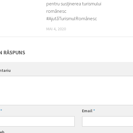
pentru susținerea turismului
românesc
#AjutăTurismulRomânesc
MAI 4, 2020
N RĂSPUNS
tariu
e
*
Email
*
web