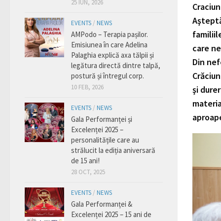
25 IUN, 2026
Craciun
Aşteptă
EVENTS
/
NEWS
familii
AMPodo – Terapia pașilor.
Emisiunea în care Adelina
care ne
Palaghia explică axa tălpii și
Din nef
legătura directă dintre talpă,
Crăciun
postură și întregul corp.
10 FEB, 2026
şi durer
materia
EVENTS
/
NEWS
aproape
Gala Performanței și
Excelenței 2025 –
personalitățile care au
strălucit la ediția aniversară
de 15 ani!
28 OCT, 2025
EVENTS
/
NEWS
Gala Performanței &
Excelenței 2025 – 15 ani de