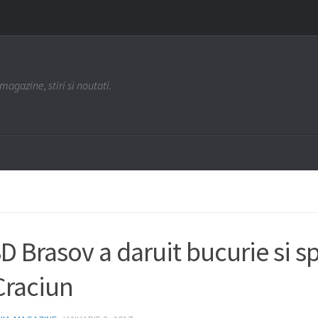
agazine, stiri si noutati.
D Brasov a daruit bucurie si s
Craciun