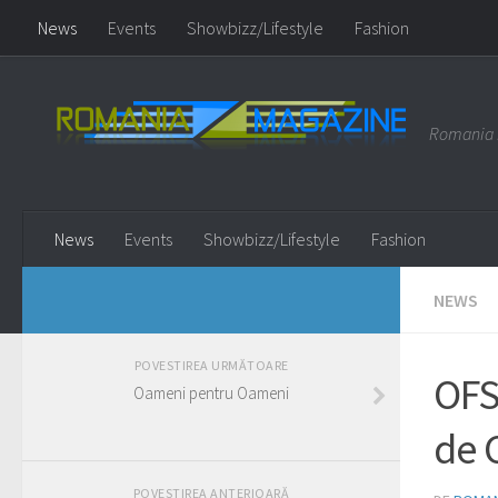
News
Events
Showbizz/Lifestyle
Fashion
Romania m
News
Events
Showbizz/Lifestyle
Fashion
NEWS
POVESTIREA URMĂTOARE
OFS
Oameni pentru Oameni
de 
POVESTIREA ANTERIOARĂ