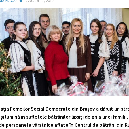
IA-MAGAZINE
·
IANUARIE 3, 2017
ația Femeilor Social Democrate din Braşov a dăruit un str
 şi lumină în sufletele bătrânilor lipsiţi de grija unei familii,
 de persoanele vârstnice aflate în Centrul de bătrâni din R